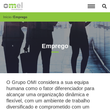
Passar
para
o
conteúdo
Breadcrumb
Início
Emprego
principal
Emprego
O Grupo OMI considera a sua equipa
humana como o fator diferenciador para
alcançar uma organização dinâmica e
flexível, com um ambiente de trabalho
diversificado e comprometido com um