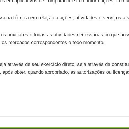
tos em aplicativos de computador e com informações, comu
essoria técnica em relação a ações, atividades e serviços
ços auxiliares e todas as atividades necessárias ou que poss
am os mercados correspondentes a todo momento.
ja através de seu exercício direto, seja através da consti
após obter, quando apropriado, as autorizações ou licença