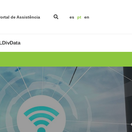
ortal de Assistência
es
pt
en
DivData