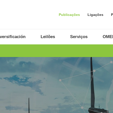
Publicações
Ligações
P
ersificación
Leilões
Serviços
OMEL